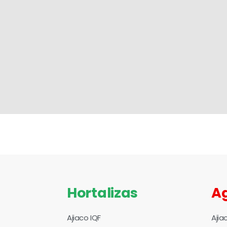
Hortalizas
A
Ajiaco IQF
Ajia