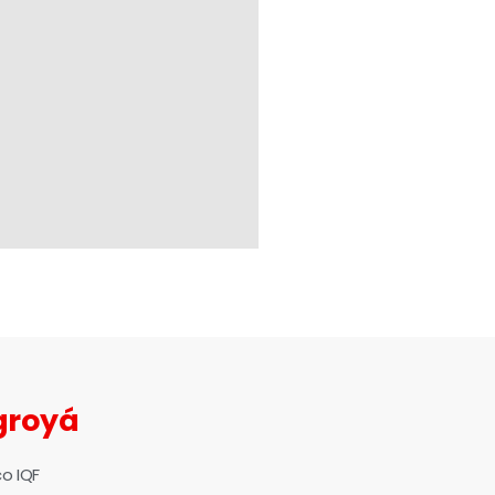
groyá
co IQF